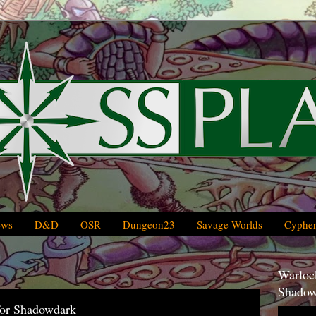
ews
D&D
OSR
Dungeon23
Savage Worlds
Cypher
Warlock
Shadow
or Shadowdark