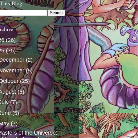
 This Blog
rchive
26
(26)
25
(75)
December
(2)
November
(5)
October
(25)
August
(5)
July
(7)
June
(5)
May
(7)
asters of the Universe: