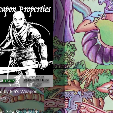
ed by 5.5's Weapon
ies
ore 2 for Shadowdark