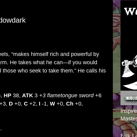
dowdark
feels, “makes himself rich and powerful by
 arm. He takes what he can—if you would
l those who seek to take them.” He calls his
),
HP
38,
ATK
3
+3 flametongue sword
+6
+3,
D
+0,
C
+2,
I
-1,
W
+0,
Ch
+0,
Inspir
Master
.
Folk L