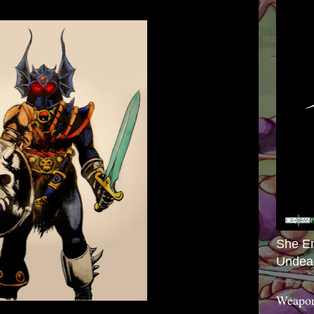
She E
Undea
Weapon