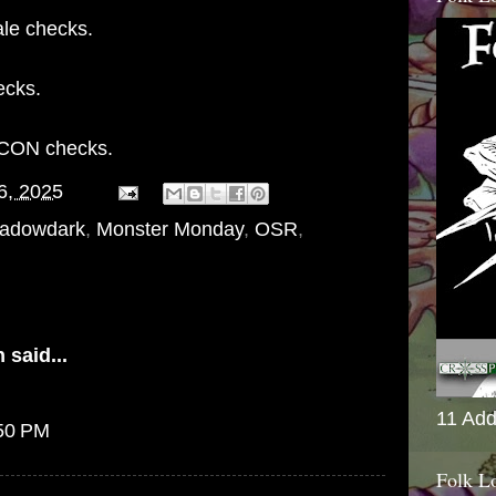
le checks.
cks.
CON checks.
6, 2025
hadowdark
,
Monster Monday
,
OSR
,
n
said...
11 Add
:50 PM
Folk L