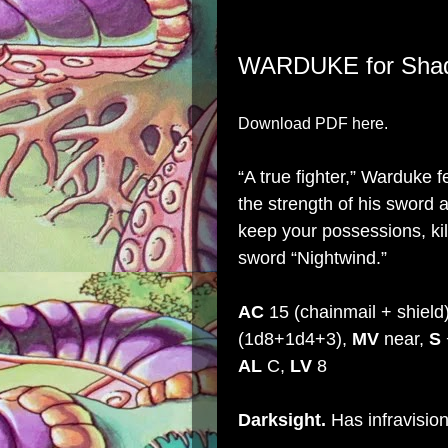
WARDUKE
for
Sha
Download PDF here.
“A true fighter,” Warduke 
the strength of his sword
keep your possessions, kil
sword “Nightwind.”
AC
15 (chainmail + shield
(1d8+1d4+3),
MV
near,
S
AL
C,
LV
8
Darksight.
Has infravision