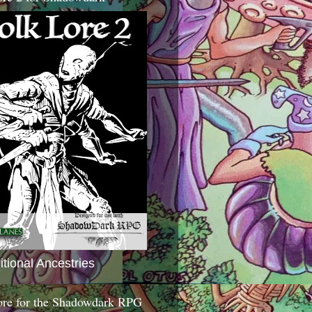
itional Ancestries
ore for the Shadowdark RPG