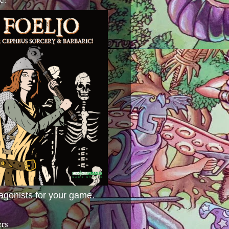
agonists for your game.
ers