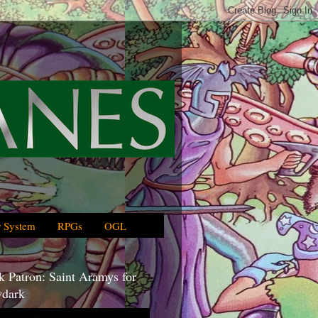
 System
RPGs
OGL
 Patron: Saint Aramys for
dark