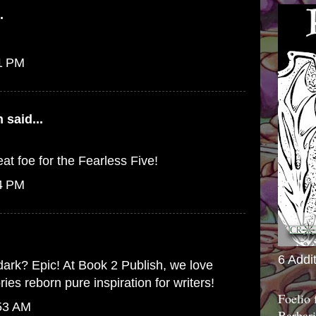
.
21 PM
n
said...
at foe for the
Fearless Five!
04 PM
6 Addi
ark? Epic! At
Book 2 Publish
, we love
ies reborn pure inspiration for writers!
Foelio
:53 AM
Barbari