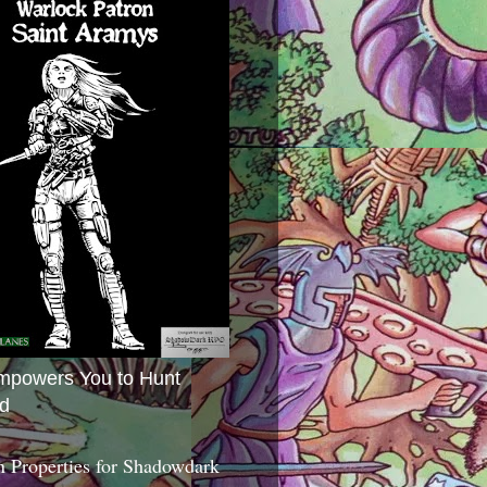
mpowers You to Hunt
d
 Properties for Shadowdark