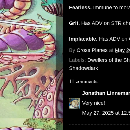
Fearless.
Immune to mora
Grit.
Has ADV on STR che
Implacable.
Has ADV on 
By
Cross Planes
at
May 2
Labels:
Dwellers of the S
Shadowdark
11 comments:
Jonathan Linnema
Very nice!
May 27, 2025 at 12