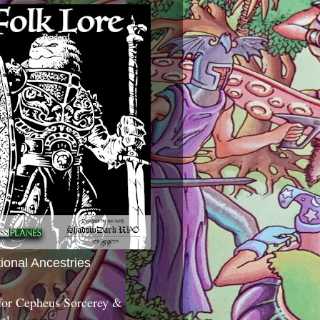
tional Ancestries
 for Cepheus Sorcerey &
c!