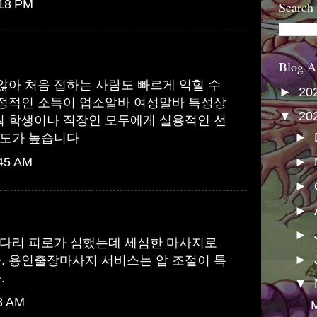
:18 PM
Search
Blog A
않아 처음 접하는 사람도 빠르게 익힐 수
►
20
안정적인 소득이
업소알바
여성알바 특성상
▼
20
워 학생이나 직장인 모두에게 실용적인 선
►
족도가 높습니다
►
:45 AM
►
►
►
 다리 피로가 심했는데 세심한 마사지로
►
.
용인출장마사지
서비스는 압 조절이 특
.
▼
28 AM
M