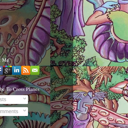
t Me
be To Cross Planes
sts
mments